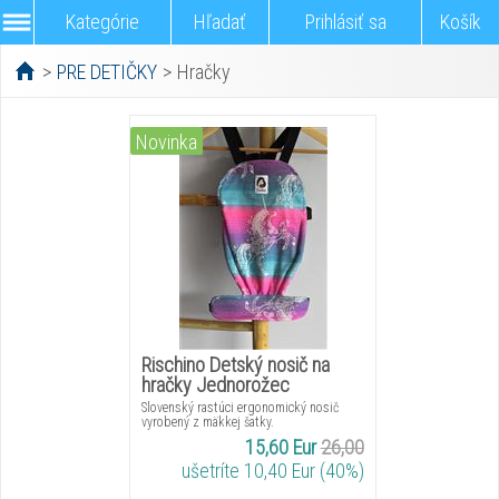
Kategórie
Hľadať
Prihlásiť sa
Košík
>
PRE DETIČKY
>
Hračky
Novinka
Rischino Detský nosič na
hračky Jednorožec
Slovenský rastúci ergonomický nosič
vyrobený z mäkkej šatky.
15,60 Eur
26,00
ušetríte 10,40 Eur (40%)