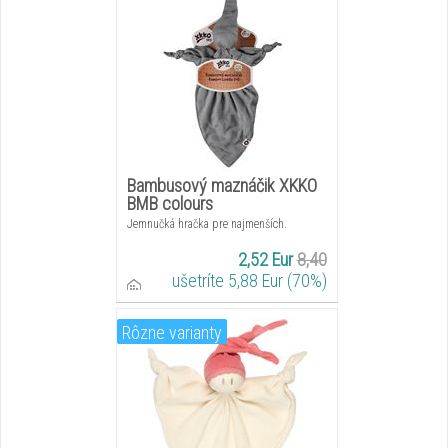
Bambusový maznáčik XKKO
BMB colours
Jemnučká hračka pre najmenších.
2,52 Eur
8,40
ušetríte 5,88 Eur (70%)
Rôzne varianty