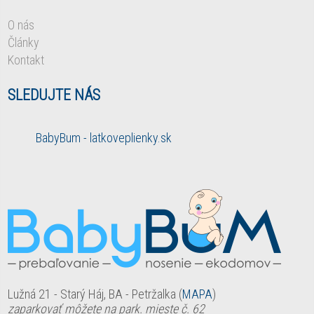
O nás
Články
Kontakt
SLEDUJTE NÁS
BabyBum - latkoveplienky.sk
Lužná 21 - Starý Háj, BA - Petržalka (
MAPA
)
zaparkovať môžete na park. mieste č. 62