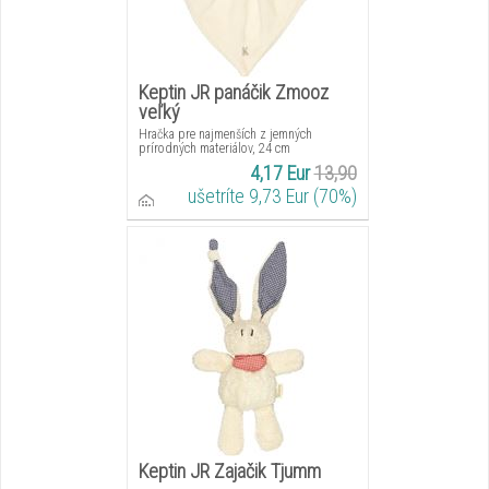
Keptin JR panáčik Zmooz
veľký
Hračka pre najmenších z jemných
prírodných materiálov, 24 cm
4,17 Eur
13,90
ušetríte 9,73 Eur (70%)
Keptin JR Zajačik Tjumm