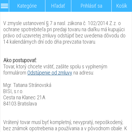
Kategórie
Hľadať
Prihlásiť sa
Košík
V zmysle ustanovení § 7 a nasl. zákona č. 102/2014 Z.z. o
ochrane spotrebiteľa pri predaji tovaru na diaľku má kupujúci
právo od uzavretej zmluvy odstúpiť bez uvedenia dôvodu do
14 kalendárnych dní odo dňa prevzatia tovaru.
Ako postupovať:
Tovar, ktorý chcete vrátiť, zašlite spolu s vyplneným
formulárom
Odstúpenie od zmluvy
na adresu:
Mgr. Tatiana Stránovská
BISI, s.r.o.
Cesta na Klanec 21A
84103 Bratislava
Vrátený tovar musí byť kompletný, nevypratý, nepoškodený,
bez známok opotrebenia a používania a v pôvodnom obale. K