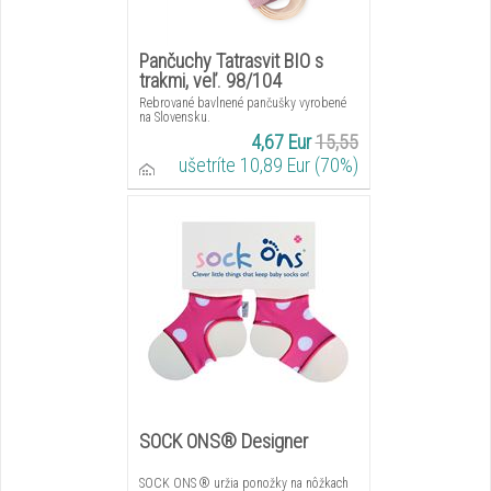
Pančuchy Tatrasvit BIO s
trakmi, veľ. 98/104
Rebrované bavlnené pančušky vyrobené
na Slovensku.
4,67 Eur
15,55
ušetríte 10,89 Eur (70%)
SOCK ONS® Designer
SOCK ONS ® uržia ponožky na nôžkach