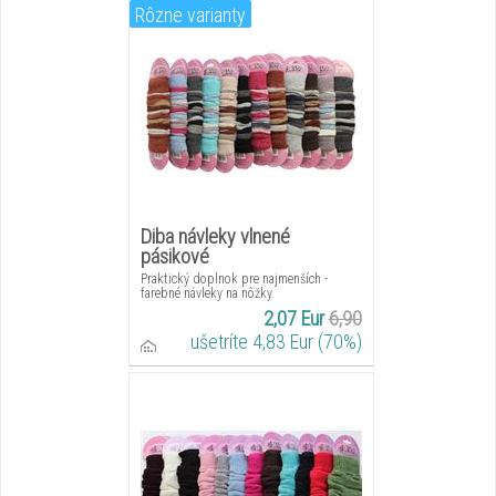
Rôzne varianty
Diba návleky vlnené
pásikové
Praktický doplnok pre najmenších -
farebné návleky na nôžky.
2,07 Eur
6,90
ušetríte 4,83 Eur (70%)