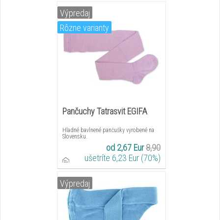
Výpredaj
Rôzne varianty
Pančuchy Tatrasvit EGIFA
Hladné bavlnené pančušky vyrobené na
Slovensku.
od 2,67 Eur
8,90
ušetríte 6,23 Eur (70%)
Výpredaj