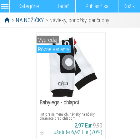
Kategórie
Hľadať
Prihlásiť sa
Košík
>
NA NOŽIČKY
>
Návleky, ponožky, pančuchy
Výpredaj
Rôzne varianty
Babylegs - chlapci
Hit pre najmenších, návleky na nôžky
chrániace pred chladom.
2,97 Eur
9,90
ušetríte 6,93 Eur (70%)