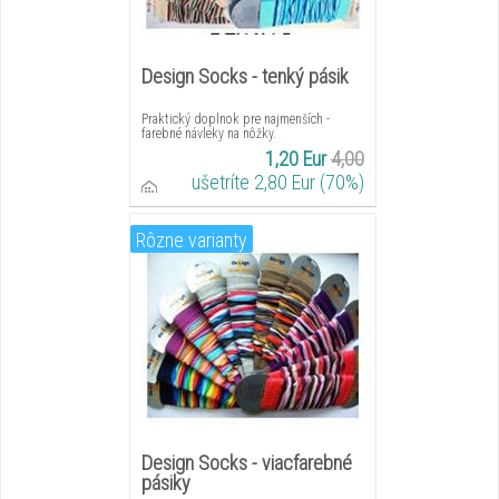
Design Socks - tenký pásik
Praktický doplnok pre najmenších -
farebné návleky na nôžky.
1,20 Eur
4,00
ušetríte 2,80 Eur (70%)
Rôzne varianty
Design Socks - viacfarebné
pásiky