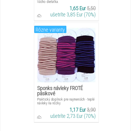
Vášho dieťaťka.
1,65 Eur
5,50
ušetríte 3,85 Eur (70%)
Rôzne varianty
Sponks návleky FROTÉ
pásikové
Praktický doplnok pre najmenších - teplé
návleky na nôžky.
1,17 Eur
3,90
ušetríte 2,73 Eur (70%)