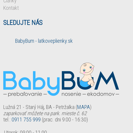
Články
Kontakt
SLEDUJTE NÁS
BabyBum - latkoveplienky.sk
Lužná 21 - Starý Háj, BA - Petržalka (
MAPA
)
zaparkovať môžete na park. mieste č. 62
tel.:
0911 755 999
(prac. dni 9:00 - 16:30)
Utorok:
09:00
-
11:00