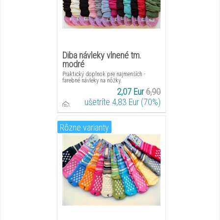
Diba návleky vlnené tm.
modré
Praktický doplnok pre najmenších -
farebné návleky na nôžky.
2,07 Eur
6,90
ušetríte 4,83 Eur (70%)
Rôzne varianty