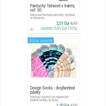
Pančuchy Tatrasvit s trakmi,
veľ. 50
Rebrované bavlnené pančušky vyrobené
na Slovensku.
2,51 Eur
8,35
ušetríte 5,85 Eur (70%)
Rôzne varianty
Design Socks - dvojfarebné
pásiky
Praktický doplnok pre najmenších -
farebné návleky na nôžky.
1,20 Eur
4,00