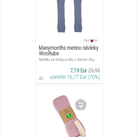
Manymonths merino návleky
Wooltube
Návleky na nôžky a ruky z merino vlny.
7,19 Eur
23,95
ušetríte 16,77 Eur (70%)