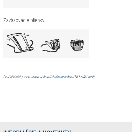
Zaväzovacie plienky:
Použité obrázky:
www.rosacb.cz
(
http://ekodite.rosacb.cz/?id_h=1&id_m=0
)